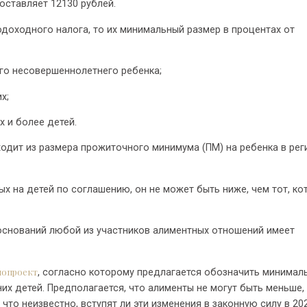
оставляет 12130 рублей.
одоходного налога, то их минимальный размер в процентах от
ного несовершеннолетнего ребенка;
х;
их и более детей.
ходит из размера прожиточного минимума (ПМ) на ребенка в рег
х на детей по соглашению, он не может быть ниже, чем тот, ко
х оснований любой из участников алиментных отношений имеет
нопроект
, согласно которому предлагается обозначить минимал
х детей. Предполагается, что алименты не могут быть меньше,
что неизвестно, вступят ли эти изменения в законную силу в 20