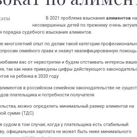
В 2021 проблема взыскания
алиментов
на
несовершенных детей по прежнему очень актуал
я порядка судебного взыскания
алиментов
.
голетний опыт по делам такой категории професииональн
вопросам
семейного права
и окажут квалифицированную помощь
бавим вас от нервотрепки и будем отстаивать интересы ваше
я, так как ниже приведены цифры действующего законодатель
ов на ребенка в 2020 году
алиментов в российском семейном законодательстве не сущест
одов плательщика и потребности получателя.
тельства, можно определить минимальный размер
алиментов
на
ой сумме (ТДС).
я судом в том случае, когда у плательщика есть стабильный
ву, официальная зарплата не может быть ниже минимального