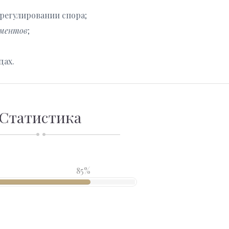
регулировании спора;
ментов
;
дах.
Статистика
85%