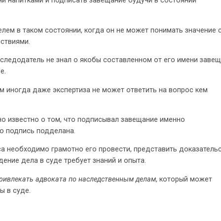
и напитками и подписать завещание будучи в состоянии
лем в таком состоянии, когда он не может понимать значение 
ствиями.
аследодатель не знал о якобы составленном от его имени завещ
е.
 иногда даже экспертиза не может ответить на вопрос кем
о известно о том, что подписывал завещание именно
то подпись подделана.
а необходимо грамотно его провести, представить доказательс
дение дела в суде требует знаний и опыта.
ривлекать адвоката по наследственным делам
, который может
ы в суде.